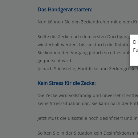
Das Handgerät starten:
Nun können Sie den Zeckendreher mit einem Kn
Sollte die Zecke nach dem ersten Durchgang noc
Di
wiederholt werden, bis sie durch die Rotation g
Fu
Sie können den Vorgang jedoch so oft es nötig i
gequetscht wird.
Je nach Stichstelle, Hautdicke und Zeckengröße
Kein Stress für die Zecke:
Die Zecke wird vollständig und unversehrt entfer
keine Stresssituation dar. Sie kann nach der En
Jetzt muss die Bissstelle noch desinfiziert und
Sollten Sie in der Situation kein Desinfektionsm