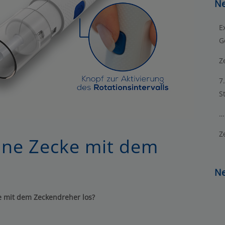
Ne
E
G
Z
7
St
…
Z
eine Zecke mit dem
Ne
ie mit dem Zeckendreher los?