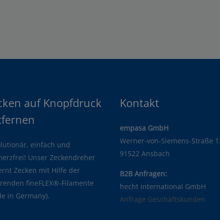
cken auf Knopfdruck
Kontakt
tfernen
empasa GmbH
Werner-von-Siemens-Straße 1
lutionär, einfach und
91522 Ansbach
erzfrei! Unser Zeckendreher
ernt Zecken mit Hilfe der
B2B Anfragen:
erenden fineFLEX®-Filamente
hecht international GmbH
e in Germany).
Anfrage Geschäftskunden