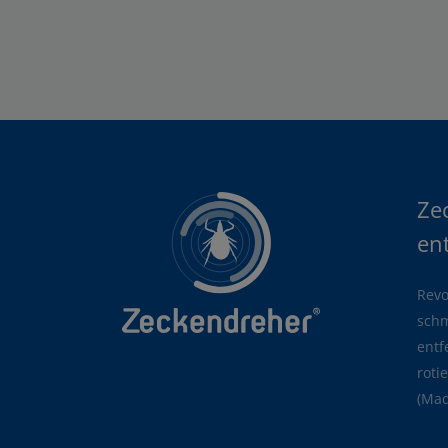
Ze
en
Revo
schm
entf
roti
(Mad