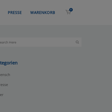
0
PRESSE
WARENKORB
tegorien
ensch
resse
ier