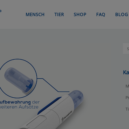
MENSCH
TIER
SHOP
FAQ
BLOG
Ka
M
P
T