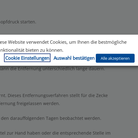
opfdruck starten.
h nicht losgelassen haben, muss das Ganze so oft
ese Website verwendet Cookies, um Ihnen die bestmögliche
elöst wurde.
nktionalität bieten zu können.
st ganz in Ruhe wiederholen, da die Zecke dabei nicht
Cookie Einstellungen
Auswahl bestätigen
Alle akzeptieren
 kann die Entfernung unterschiedlich lange dauern.
nt. Dieses Entfernungsverfahren stellt für die Zecke
tfernung freigelassen werden.
 in den darauffolgenden Tagen beobachtet werden.
ittel zur Hand haben oder die entsprechende Stelle im